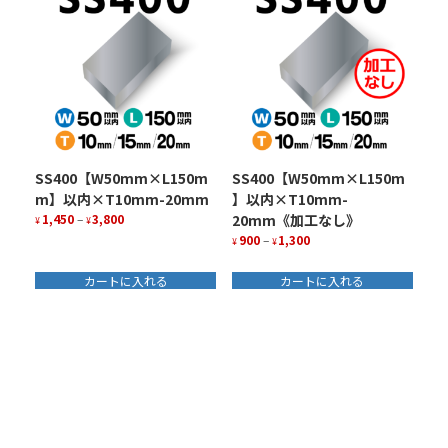
SS400【W50mm×L150m
SS400【W50mm×L150m
m】以内×T10mm-20mm
】以内×T10mm-
価
1,450
–
3,800
20mm《加工なし》
¥
¥
格
価
900
–
1,300
こ
¥
¥
帯:
格
の
こ
¥1,450
帯:
商
カートに入れる
カートに入れる
の
–
¥900
品
商
¥3,800
–
に
品
¥1,300
は
に
複
は
数
複
の
数
バ
の
リ
バ