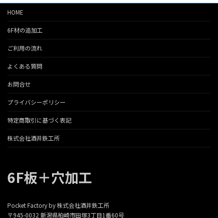
エ
リ
HOME
ー
エ
シ
ー
6F材の追加工
ョ
シ
ン
ョ
ご利用の流れ
が
ン
あ
が
よくある質問
り
あ
お問合せ
ま
り
す。
ま
プライバシーポリシー
オ
す。
プ
オ
特定商取引に基づく表記
シ
プ
ョ
シ
株式会社酒井鉄工所
ン
ョ
は
ン
商
は
6F板＋穴加工
品
商
ペ
品
ー
ペ
ジ
ー
Pocket Factory by 株式会社酒井鉄工所
か
ジ
〒945-0032 新潟県柏崎市田塚3丁目1番60号