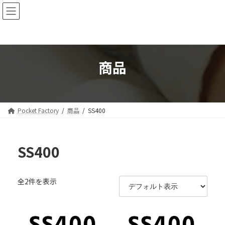
コ
ナ
ン
ビ
テ
ゲ
ン
ー
ツ
シ
へ
ョ
商品
ス
ン
キ
に
ッ
移
プ
動
Pocket Factory
商品
SS400
SS400
全2件を表示