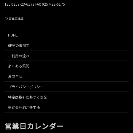
ら
か
TEL 0257-23-6173 FAX 0257-23-6175
選
ら
択
選
R2 事業再構築
で
択
き
で
ま
き
HOME
す
ま
す
6F材の追加工
ご利用の流れ
よくある質問
お問合せ
プライバシーポリシー
特定商取引に基づく表記
株式会社酒井鉄工所
営業日カレンダー